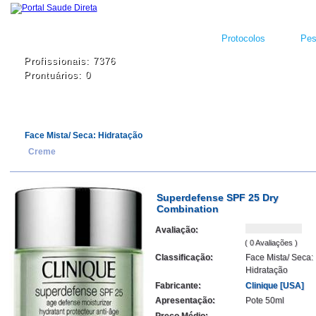
Protocolos
Pes
Profissionais: 7376
Prontuários: 0
Face Mista/ Seca: Hidratação
Creme
Superdefense SPF 25 Dry
Combination
Avaliação:
( 0 Avaliações )
Classificação:
Face Mista/ Seca:
Hidratação
Fabricante:
Clinique [USA]
Apresentação:
Pote 50ml
Preço Médio: