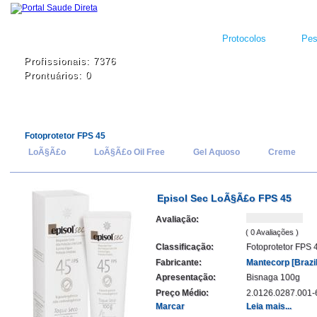
Protocolos
Pes
Profissionais: 7376
Prontuários: 0
Fotoprotetor FPS 45
LoÃ§Ã£o
LoÃ§Ã£o Oil Free
Gel Aquoso
Creme
Episol Sec LoÃ§Ã£o FPS 45
Avaliação:
( 0 Avaliações )
Classificação:
Fotoprotetor FPS 
Fabricante:
Mantecorp [Brazil
Apresentação:
Bisnaga 100g
Preço Médio:
2.0126.0287.001-
Marcar
Leia mais...