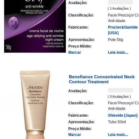
Avaliação:
( 1 Avaliações )
Classificação:
Face/ Pescoço/ Co
Anti-Idade
Fabricante:
Procter&Gamble
[USA]
Apresentação:
Pote 56g
Preço Médio:
Marcar
Leia mais...
Benefiance Concentrated Neck
Contour Treatment
Avaliação:
( 0 Avaliações )
Classificação:
Face/ Pescoço/ Co
Anti-Idade
Fabricante:
Shiseido [Japan]
Apresentação:
Tubo 50ml
Preço Médio:
Marcar
Leia mais...