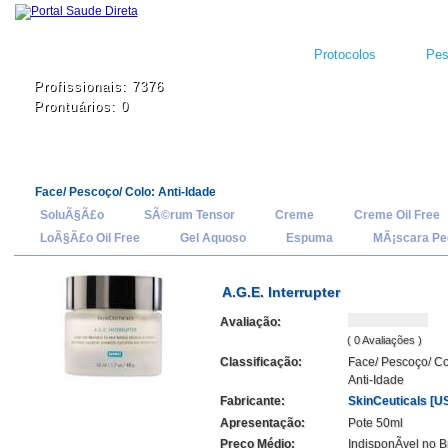
Protocolos
Pes
Profissionais: 7376
Prontuários: 0
Face/ Pescoço/ Colo: Anti-Idade
SoluÃ§Ã£o
SÃ©rum Tensor
Creme
Creme Oil Free
LoÃ§Ã£o Oil Free
Gel Aquoso
Espuma
MÃ¡scara Pee
A.G.E. Interrupter
Avaliação:
( 0 Avaliações )
Classificação:
Face/ Pescoço/ Co
Anti-Idade
Fabricante:
SkinCeuticals [U
Apresentação:
Pote 50ml
Preço Médio:
IndisponÃ­vel no B