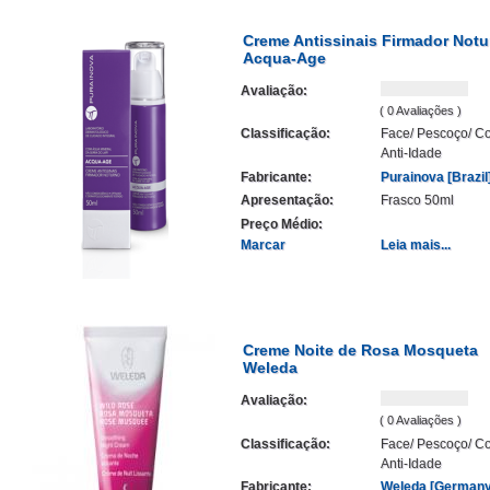
Creme Antissinais Firmador Not
Acqua-Age
Avaliação:
( 0 Avaliações )
Classificação:
Face/ Pescoço/ Co
Anti-Idade
Fabricante:
Purainova [Brazil
Apresentação:
Frasco 50ml
Preço Médio:
Marcar
Leia mais...
Creme Noite de Rosa Mosqueta
Weleda
Avaliação:
( 0 Avaliações )
Classificação:
Face/ Pescoço/ Co
Anti-Idade
Fabricante:
Weleda [Germany