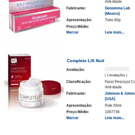
Anti-Idade
Fabricante:
Genomma Lab
[Mexico]
Apresentação:
Tubo 60g
Preço Médio:
Marcar
Leia mais...
Complete Lift Nuit
Avaliação:
( 1 Avaliações )
Classificação:
Face/ Pescoço/ Co
Anti-Idade
Fabricante:
Johnson & Johns
[USA]
Apresentação:
Pote 50ml
Preço Médio:
1007736
Marcar
Leia mais...