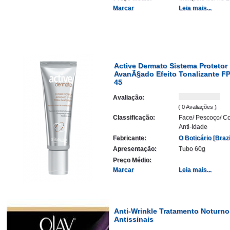
Marcar
Leia mais...
Active Dermato Sistema Protetor
AvanÃ§ado Efeito Tonalizante F
45
Avaliação:
( 0 Avaliações )
Classificação:
Face/ Pescoço/ Co
Anti-Idade
Fabricante:
O Boticário [Brazi
Apresentação:
Tubo 60g
Preço Médio:
Marcar
Leia mais...
Anti-Wrinkle Tratamento Noturno
Antissinais