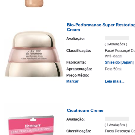
Bio-Performance Super Restorin
Cream
Avaliação:
( 8 Avaliações )
Classificação:
Face/ Pescoço/ Co
Anti-Idade
Fabricante:
Shiseido [Japan]
Apresentação:
Pote 50ml
Preço Médio:
Marcar
Leia mais...
Cicatricure Creme
Avaliação:
( 1 Avaliações )
Classificação:
Face/ Pescoço/ Co