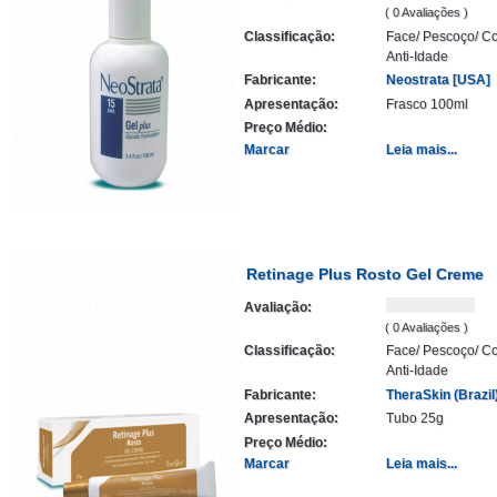
( 0 Avaliações )
Classificação:
Face/ Pescoço/ Co
Anti-Idade
Fabricante:
Neostrata [USA]
Apresentação:
Frasco 100ml
Preço Médio:
Marcar
Leia mais...
Retinage Plus Rosto Gel Creme
Avaliação:
( 0 Avaliações )
Classificação:
Face/ Pescoço/ Co
Anti-Idade
Fabricante:
TheraSkin (Brazil
Apresentação:
Tubo 25g
Preço Médio:
Marcar
Leia mais...