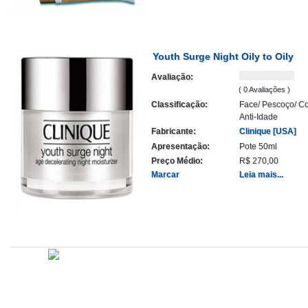
Youth Surge Night Oily to Oily
Avaliação:
( 0 Avaliações )
Classificação:
Face/ Pescoço/ Co
Anti-Idade
Fabricante:
Clinique [USA]
Apresentação:
Pote 50ml
Preço Médio:
R$ 270,00
Marcar
Leia mais...
Atualizado em
Administração
Editorial
Legislação
Relatórios
14/09/2020