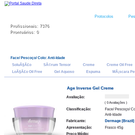
Protocolos
Pes
Profissionais: 7376
Prontuários: 0
Face/ Pescoço/ Colo: Anti-Idade
SoluÃ§Ã£o
SÃ©rum Tensor
Creme
Creme Oil Free
LoÃ§Ã£o Oil Free
Gel Aquoso
Espuma
MÃ¡scara Pee
Age Inverse Gel Creme
Avaliação:
( 0 Avaliações )
Classificação:
Face/ Pescoço/ Co
Anti-Idade
Fabricante:
Dermage [Brazil]
Apresentação:
Frasco 45g
Preço Médio: