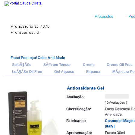
Protocolos
Pes
Profissionais: 7376
Prontuários: 0
Face/ Pescoço/ Colo: Anti-Idade
SoluÃ§Ã£o
SÃ©rum Tensor
Creme
Creme Oil Free
LoÃ§Ã£o Oil Free
Gel Aquoso
Espuma
MÃ¡scara Pee
Antiossidante Gel
Avaliação:
( 0 Avaliações )
Classificação:
Face/ Pescoço/ Co
Anti-Idade
Fabricante:
Cosmetici Magistr
[Italy]
Apresentação:
Frasco 30ml