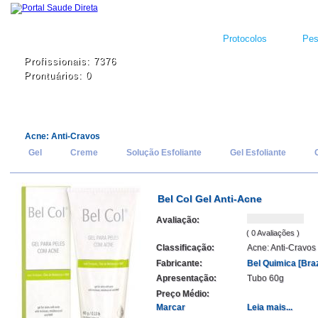
Protocolos
Pes
Profissionais: 7376
Prontuários: 0
Acne: Anti-Cravos
Gel
Creme
Solução Esfoliante
Gel Esfoliante
Bel Col Gel Anti-Acne
Avaliação:
( 0 Avaliações )
Classificação:
Acne: Anti-Cravos
Fabricante:
Bel Quimica [Braz
Apresentação:
Tubo 60g
Preço Médio:
Marcar
Leia mais...