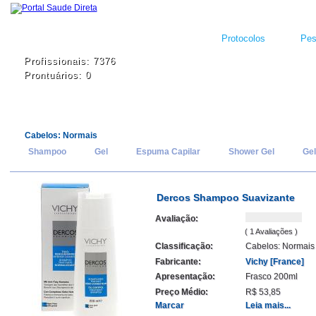
Protocolos
Pes
Profissionais: 7376
Prontuários: 0
Cabelos: Normais
Shampoo
Gel
Espuma Capilar
Shower Gel
Gel
Dercos Shampoo Suavizante
Avaliação:
( 1 Avaliações )
Classificação:
Cabelos: Normais
Fabricante:
Vichy [France]
Apresentação:
Frasco 200ml
Preço Médio:
R$ 53,85
Marcar
Leia mais...