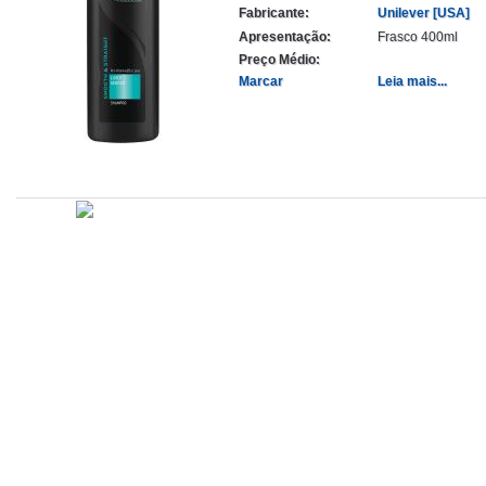
Fabricante:
Unilever [USA]
Apresentação:
Frasco 400ml
Preço Médio:
Marcar
Leia mais...
Atualizado em
Administração
Editorial
Legislação
Relatórios
14/09/2020