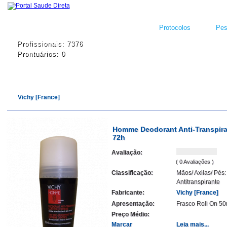
Protocolos
Pes
Profissionais: 7376
Prontuários: 0
Vichy [France]
Homme Deodorant Anti-Transpira
72h
Avaliação:
( 0 Avaliações )
Classificação:
Mãos/ Axilas/ Pés:
Antitranspirante
Fabricante:
Vichy [France]
Apresentação:
Frasco Roll On 50
Preço Médio:
Marcar
Leia mais...