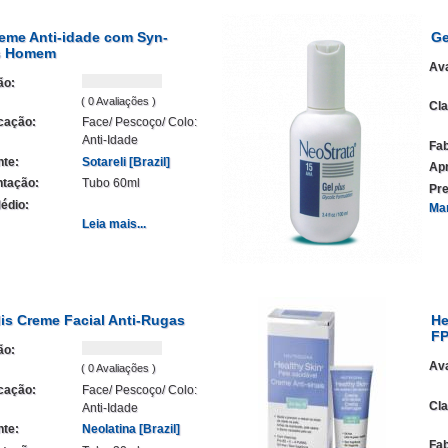
eme Anti-idade com Syn-
Ge
s Homem
Ava
ão:
( 0 Avaliações )
Cla
icação:
Face/ Pescoço/ Colo:
Anti-Idade
Fab
nte:
Sotareli [Brazil]
Ap
tação:
Tubo 60ml
Pre
édio:
Ma
Leia mais...
is Creme Facial Anti-Rugas
He
FP
ão:
Ava
( 0 Avaliações )
icação:
Face/ Pescoço/ Colo:
Cla
Anti-Idade
nte:
Neolatina [Brazil]
Fab