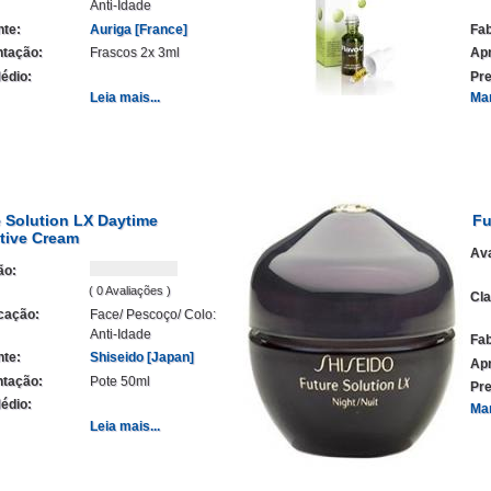
Anti-Idade
nte:
Auriga [France]
Fab
tação:
Frascos 2x 3ml
Ap
édio:
Pre
Leia mais...
Ma
 Solution LX Daytime
Fu
tive Cream
Ava
ão:
( 0 Avaliações )
Cla
icação:
Face/ Pescoço/ Colo:
Anti-Idade
Fab
nte:
Shiseido [Japan]
Ap
tação:
Pote 50ml
Pre
édio:
Ma
Leia mais...