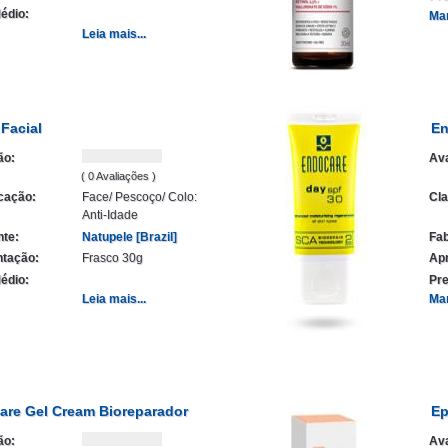
édio:
Ma
Leia mais...
Facial
En
ão:
Ava
( 0 Avaliações )
icação:
Face/ Pescoço/ Colo:
Cla
Anti-Idade
nte:
Natupele [Brazil]
Fab
tação:
Frasco 30g
Ap
édio:
Pre
Leia mais...
Ma
are Gel Cream Bioreparador
Ep
ão:
Ava