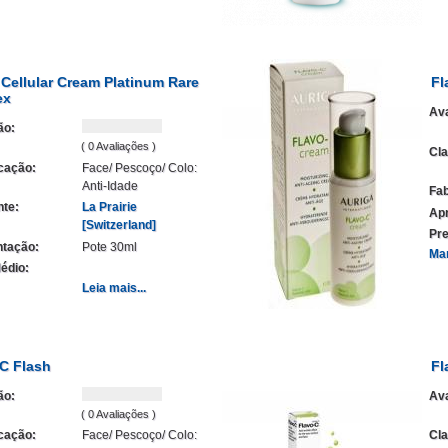
 Cellular Cream Platinum Rare
Fl
ex
Ava
ão:
( 0 Avaliações )
Cla
icação:
Face/ Pescoço/ Colo:
Anti-Idade
Fab
nte:
La Prairie
Ap
[Switzerland]
Pre
tação:
Pote 30ml
Ma
édio:
Leia mais...
C Flash
Fl
ão:
Ava
( 0 Avaliações )
icação:
Face/ Pescoço/ Colo:
Cla