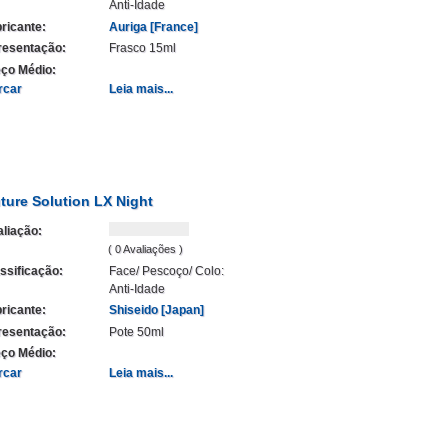
Anti-Idade
ricante:
Auriga [France]
resentação:
Frasco 15ml
ço Médio:
rcar
Leia mais...
ture Solution LX Night
liação:
( 0 Avaliações )
ssificação:
Face/ Pescoço/ Colo:
Anti-Idade
ricante:
Shiseido [Japan]
resentação:
Pote 50ml
ço Médio:
rcar
Leia mais...