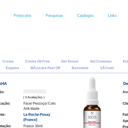
Protocolos
Pesquisas
Catálogos
Links
Creme
Creme Oil Free
Gel Tensor
Gel Cremoso
Em
Espuma
MÃ¡scara Peel Off
Bastonete
SÃ©rum
AHA
De
ão:
Ava
( 0 Avaliações )
icação:
Face/ Pescoço/ Colo:
Cla
Anti-Idade
nte:
La Roche-Posay
Fab
[France]
Ap
tação:
Frasco 30ml
Pre