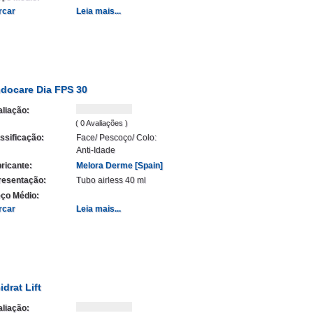
rcar
Leia mais...
docare Dia FPS 30
liação:
( 0 Avaliações )
ssificação:
Face/ Pescoço/ Colo:
Anti-Idade
ricante:
Melora Derme [Spain]
resentação:
Tubo airless 40 ml
ço Médio:
rcar
Leia mais...
idrat Lift
liação: