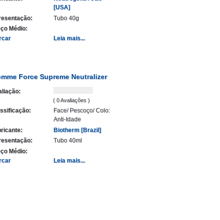
[USA]
resentação:
Tubo 40g
ço Médio:
rcar
Leia mais...
mme Force Supreme Neutralizer
liação:
( 0 Avaliações )
ssificação:
Face/ Pescoço/ Colo:
Anti-Idade
ricante:
Biotherm [Brazil]
resentação:
Tubo 40ml
ço Médio:
rcar
Leia mais...