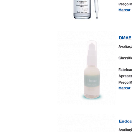
Preço M
Marcar
DMAE 
Avaliaç
Classif
Fabrica
Apresen
Preço M
Marcar
Endoc
Avaliaç