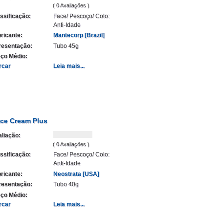
( 0 Avaliações )
ssificação:
Face/ Pescoço/ Colo:
Anti-Idade
ricante:
Mantecorp [Brazil]
resentação:
Tubo 45g
ço Médio:
rcar
Leia mais...
ce Cream Plus
liação:
( 0 Avaliações )
ssificação:
Face/ Pescoço/ Colo:
Anti-Idade
ricante:
Neostrata [USA]
resentação:
Tubo 40g
ço Médio:
rcar
Leia mais...