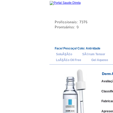
Profissionais: 7376
Prontuários: 0
Face/ Pescoço/ Colo: Anti-Idade
SoluÃ§Ã£o
SÃ©rum Tensor
LoÃ§Ã£o Oil Free
Gel Aquoso
Derm 
Avaliaç
Classif
Fabrica
Apresen