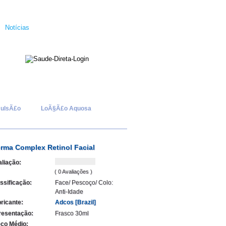
Notícias
ulsÃ£o
LoÃ§Ã£o Aquosa
rma Complex Retinol Facial
liação:
( 0 Avaliações )
ssificação:
Face/ Pescoço/ Colo:
Anti-Idade
ricante:
Adcos [Brazil]
resentação:
Frasco 30ml
ço Médio: