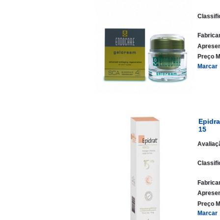
Classif
Fabrica
Apresen
Preço M
Marcar
Epidr
15
Avaliaç
Classif
Fabrica
Apresen
Preço M
Marcar