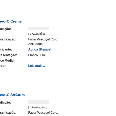
avo-C Creme
liação:
( 0 Avaliações )
ssificação:
Face/ Pescoço/ Colo:
Anti-Idade
ricante:
Auriga [France]
resentação:
Frasco 30ml
ço Médio:
rcar
Leia mais...
avo-C SÃ©rum
liação:
( 0 Avaliações )
ssificação:
Face/ Pescoço/ Colo: