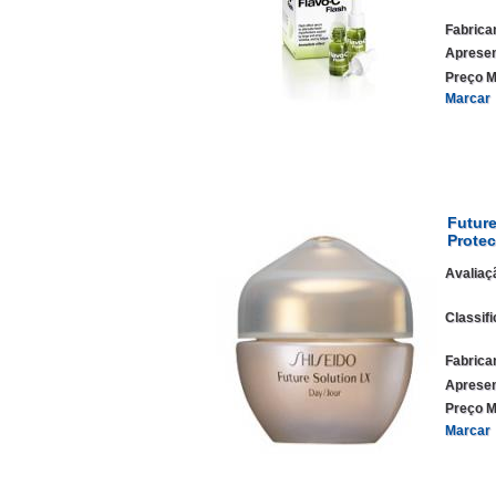
Fabrica
Apresen
Preço M
Marcar
Future
Protec
Avaliaç
Classif
Fabrica
Apresen
Preço M
Marcar