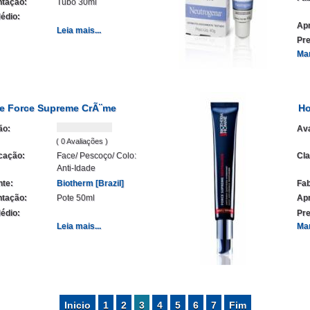
tação:
Tubo 30ml
édio:
Ap
Leia mais...
Pre
Ma
 Force Supreme CrÃ¨me
Ho
ão:
Ava
( 0 Avaliações )
icação:
Face/ Pescoço/ Colo:
Cla
Anti-Idade
nte:
Biotherm [Brazil]
Fab
tação:
Pote 50ml
Ap
édio:
Pre
Leia mais...
Ma
Inicio
1
2
3
4
5
6
7
Fim