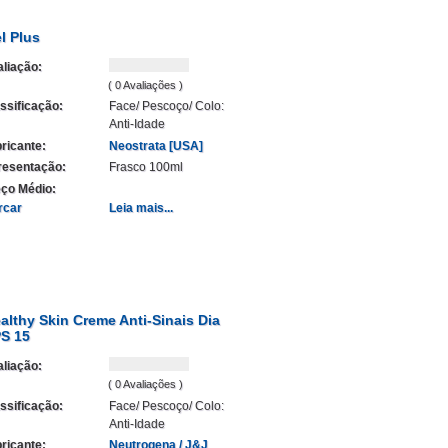
l Plus
liação:
( 0 Avaliações )
ssificação:
Face/ Pescoço/ Colo:
Anti-Idade
ricante:
Neostrata [USA]
resentação:
Frasco 100ml
ço Médio:
rcar
Leia mais...
althy Skin Creme Anti-Sinais Dia
S 15
liação:
( 0 Avaliações )
ssificação:
Face/ Pescoço/ Colo:
Anti-Idade
ricante:
Neutrogena / J&J