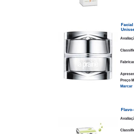
Facial
Uniss
Avaliaç
Classif
Fabrica
Apresen
Preço M
Marcar
Flavo-
Avaliaç
Classif