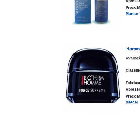
Apresen
Preço M
Marcar
Homme
Avaliaç
Classif
Fabrica
Apresen
Preço M
Marcar