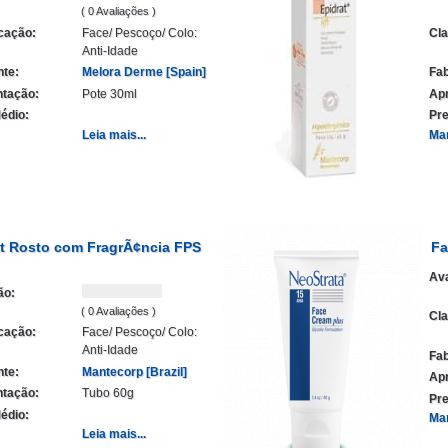
( 0 Avaliações )
icação:
Face/ Pescoço/ Colo:
Cla
Anti-Idade
nte:
Melora Derme [Spain]
Fab
tação:
Pote 30ml
Ap
édio:
Pre
Leia mais...
Ma
at Rosto com FragrÃ¢ncia FPS
Fa
Ava
ão:
( 0 Avaliações )
Cla
icação:
Face/ Pescoço/ Colo:
Anti-Idade
Fab
nte:
Mantecorp [Brazil]
Ap
tação:
Tubo 60g
Pre
édio:
Ma
Leia mais...