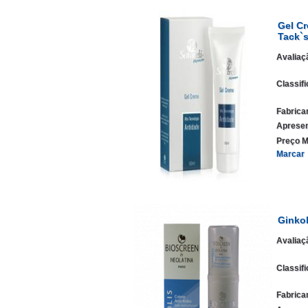
Gel Cr
Tack`
Avaliaç
Classif
Fabrica
Apresen
Preço M
Marcar
Ginkol
Avaliaç
Classif
Fabrica