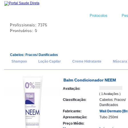
Protocolos
Pes
Profissionais: 7376
Prontuários: 0
Cabelos: Fracos/ Danificados
Shampoo
Loção Capilar
Creme Hidratante
Máscara 
Balm Condicionador NEEM
Avaliação:
( 1 Avaliações )
Classificação:
Cabelos: Fracos/
Danificados
Fabricante:
Waii Dermato [Bra
Apresentação:
Tubo 250ml
Preço Médio: