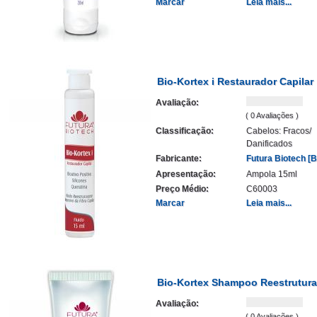
Marcar
Leia mais...
Bio-Kortex i Restaurador Capilar
Avaliação:
( 0 Avaliações )
Classificação:
Cabelos: Fracos/
Danificados
Fabricante:
Futura Biotech [Br
Apresentação:
Ampola 15ml
Preço Médio:
C60003
Marcar
Leia mais...
Bio-Kortex Shampoo Reestrutur
Avaliação:
( 0 Avaliações )