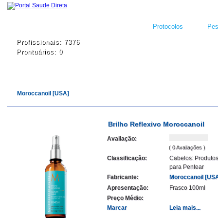
Protocolos
Pes
Profissionais: 7376
Prontuários: 0
Moroccanoil [USA]
Brilho Reflexivo Moroccanoil
Avaliação:
( 0 Avaliações )
Classificação:
Cabelos: Produto
para Pentear
Fabricante:
Moroccanoil [US
Apresentação:
Frasco 100ml
Preço Médio:
Marcar
Leia mais...