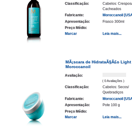
Classificação:
Cabelos: Crespos
Cacheados
Fabricante:
Moroccanoil [US
Apresentação:
Frasco 300ml
Preço Médio:
Marcar
Leia mais...
MÃ¡scara de HidrataÃ§Ã£o Light
Moroccanoil
Avaliação:
( 0 Avaliações )
Classificação:
Cabelos: Secos/
Quebradiços
Fabricante:
Moroccanoil [US
Apresentação:
Pote 100 g
Preço Médio:
Marcar
Leia mais...