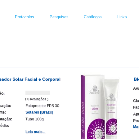
Protocolos
Pesquisas
Catálogos
Links
ador Solar Facial e Corporal
Bl
Ava
ão:
( 0 Avaliações )
Cla
icação:
Fotoprotetor FPS 30
Fab
nte:
Sotareli [Brazil]
Ap
tação:
Tubo 100g
Pre
édio:
Ma
Leia mais...