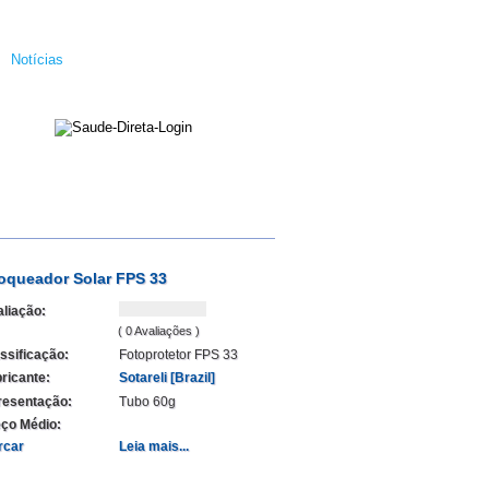
Notícias
oqueador Solar FPS 33
liação:
( 0 Avaliações )
ssificação:
Fotoprotetor FPS 33
ricante:
Sotareli [Brazil]
resentação:
Tubo 60g
ço Médio:
rcar
Leia mais...