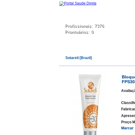
Profissionais: 7376
Prontuários: 0
Sotareli [Brazil]
Bloque
FPS30
Avaliaç
Classif
Fabrica
Apresen
Preço M
Marcar