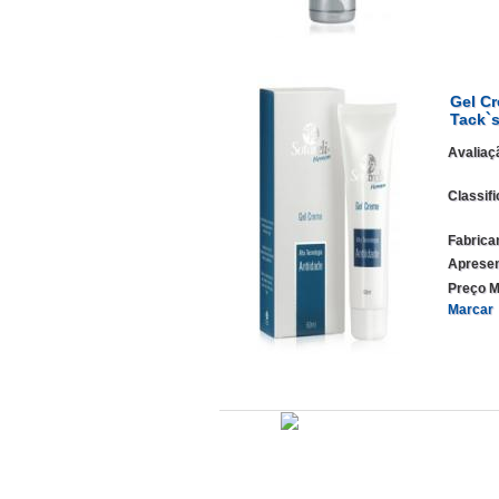
Gel Cr
Tack`
Avaliaç
Classif
Fabrica
Apresen
Preço M
Marcar
Administração
Editorial
Legislação
Relat