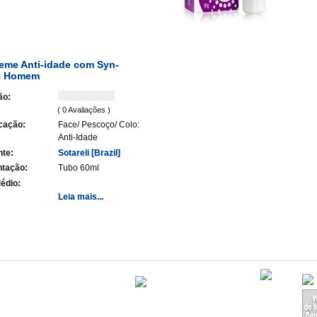
eme Anti-idade com Syn-
s Homem
ão:
( 0 Avaliações )
icação:
Face/ Pescoço/ Colo:
Anti-Idade
nte:
Sotareli [Brazil]
tação:
Tubo 60ml
édio:
Leia mais...
Atualizado em
órios
14/09/2020