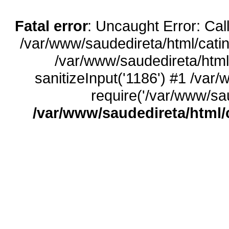
Fatal error
: Uncaught Error: Call
/var/www/saudedireta/html/catin
/var/www/saudedireta/html
sanitizeInput('1186') #1 /var
require('/var/www/sau
/var/www/saudedireta/html/