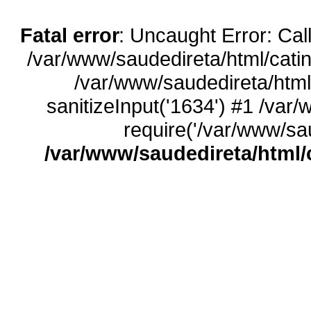
Fatal error
: Uncaught Error: Call
/var/www/saudedireta/html/catin
/var/www/saudedireta/html
sanitizeInput('1634') #1 /var
require('/var/www/sau
/var/www/saudedireta/html/