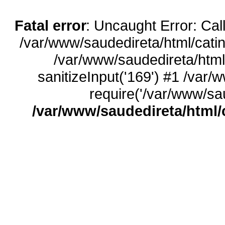
Fatal error
: Uncaught Error: Call
/var/www/saudedireta/html/catin
/var/www/saudedireta/html
sanitizeInput('169') #1 /var/
require('/var/www/sau
/var/www/saudedireta/html/