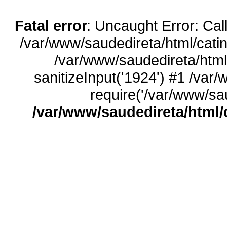
Fatal error
: Uncaught Error: Call
/var/www/saudedireta/html/catin
/var/www/saudedireta/html
sanitizeInput('1924') #1 /var
require('/var/www/sau
/var/www/saudedireta/html/