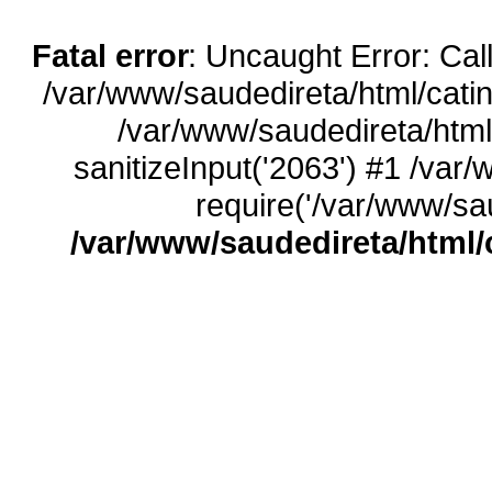
Fatal error
: Uncaught Error: Call
/var/www/saudedireta/html/catin
/var/www/saudedireta/html
sanitizeInput('2063') #1 /var
require('/var/www/sau
/var/www/saudedireta/html/