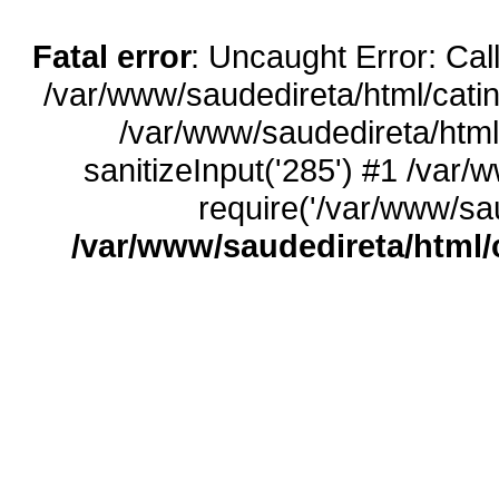
Fatal error
: Uncaught Error: Call
/var/www/saudedireta/html/catin
/var/www/saudedireta/html
sanitizeInput('285') #1 /var/
require('/var/www/sau
/var/www/saudedireta/html/