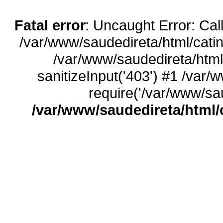
Fatal error
: Uncaught Error: Call
/var/www/saudedireta/html/catin
/var/www/saudedireta/html
sanitizeInput('403') #1 /var/
require('/var/www/sau
/var/www/saudedireta/html/