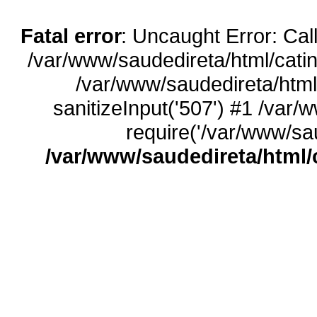
Fatal error
: Uncaught Error: Call
/var/www/saudedireta/html/catin
/var/www/saudedireta/html
sanitizeInput('507') #1 /var/
require('/var/www/sau
/var/www/saudedireta/html/