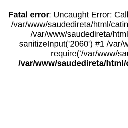
Fatal error
: Uncaught Error: Call
/var/www/saudedireta/html/catin
/var/www/saudedireta/html
sanitizeInput('2060') #1 /var
require('/var/www/sau
/var/www/saudedireta/html/