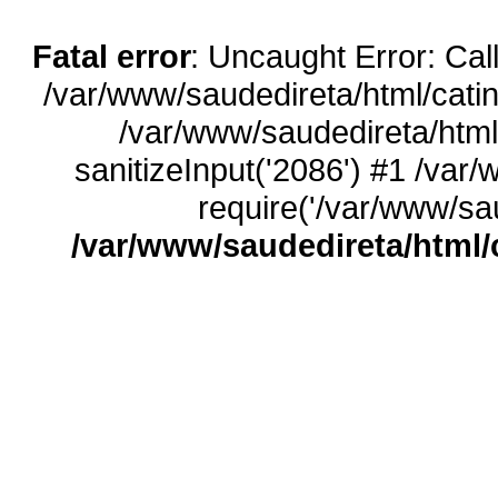
Fatal error
: Uncaught Error: Call
/var/www/saudedireta/html/catin
/var/www/saudedireta/html
sanitizeInput('2086') #1 /var
require('/var/www/sau
/var/www/saudedireta/html/