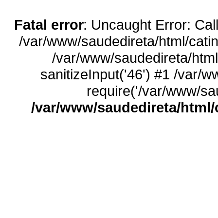
Fatal error
: Uncaught Error: Call
/var/www/saudedireta/html/catin
/var/www/saudedireta/html
sanitizeInput('46') #1 /var/
require('/var/www/sau
/var/www/saudedireta/html/