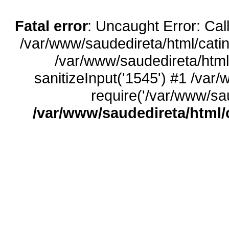
Fatal error
: Uncaught Error: Call
/var/www/saudedireta/html/catin
/var/www/saudedireta/html
sanitizeInput('1545') #1 /var
require('/var/www/sau
/var/www/saudedireta/html/