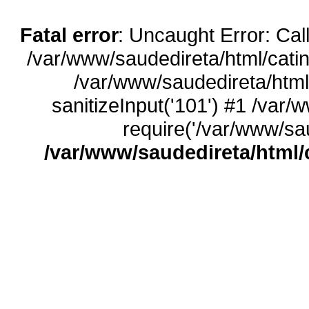
Fatal error
: Uncaught Error: Call
/var/www/saudedireta/html/catin
/var/www/saudedireta/html
sanitizeInput('101') #1 /var/
require('/var/www/sau
/var/www/saudedireta/html/