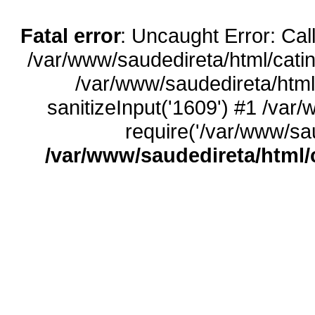
Fatal error
: Uncaught Error: Call
/var/www/saudedireta/html/catin
/var/www/saudedireta/html
sanitizeInput('1609') #1 /var
require('/var/www/sau
/var/www/saudedireta/html/