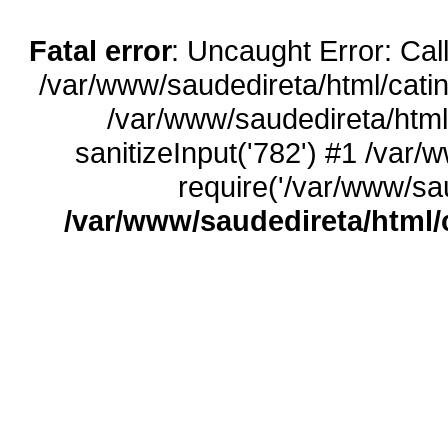
Fatal error
: Uncaught Error: Call
/var/www/saudedireta/html/catin
/var/www/saudedireta/html
sanitizeInput('782') #1 /var/
require('/var/www/sau
/var/www/saudedireta/html/