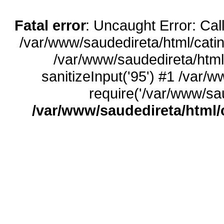
Fatal error
: Uncaught Error: Call
/var/www/saudedireta/html/catin
/var/www/saudedireta/html
sanitizeInput('95') #1 /var/
require('/var/www/sau
/var/www/saudedireta/html/