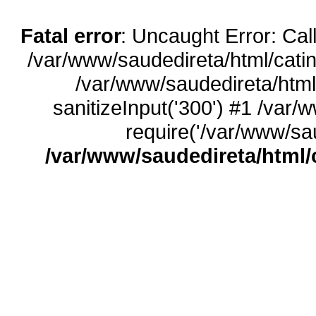
Fatal error
: Uncaught Error: Call
/var/www/saudedireta/html/catin
/var/www/saudedireta/html
sanitizeInput('300') #1 /var/
require('/var/www/sau
/var/www/saudedireta/html/