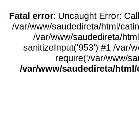
Fatal error
: Uncaught Error: Call
/var/www/saudedireta/html/catin
/var/www/saudedireta/html
sanitizeInput('953') #1 /var/
require('/var/www/sau
/var/www/saudedireta/html/