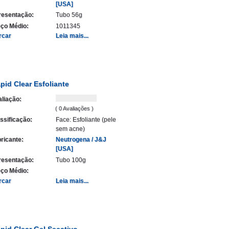
[USA]
resentação:
Tubo 56g
ço Médio:
1011345
rcar
Leia mais...
pid Clear Esfoliante
liação:
( 0 Avaliações )
ssificação:
Face: Esfoliante (pele
sem acne)
ricante:
Neutrogena / J&J
[USA]
resentação:
Tubo 100g
ço Médio:
rcar
Leia mais...
pid Clear Gel Secativo