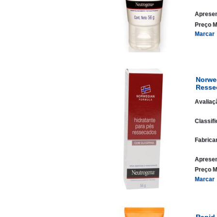
Apresen
Preço M
Marcar
Norwe
Resse
Avaliaç
Classif
Fabrica
Apresen
Preço M
Marcar
Rapid 