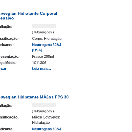
rwegian Hidratante Corporal
tensivo
liação:
( 0 Avaliações )
ssificação:
Corpo: Hidratação
ricante:
Neutrogena / J&J
[USA]
resentação:
Frasco 200ml
ço Médio:
1011306
rcar
Leia mais...
rwegian Hidratante MÃ£os FPS 30
liação:
( 0 Avaliações )
ssificação:
Mãos/ Cotovelos:
Hidratação
ricante:
Neutrogena / J&J