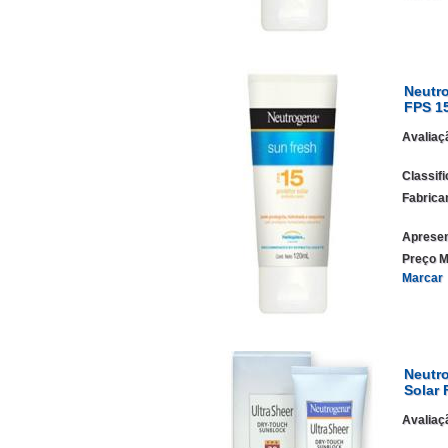
Neutro
FPS 1
Avaliaç
Classif
Fabrica
Apresen
Preço M
Marcar
Neutr
Solar 
Avaliaç