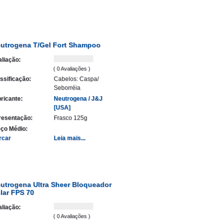
utrogena T/Gel Fort Shampoo
liação:
( 0 Avaliações )
ssificação:
Cabelos: Caspa/
Seborréia
ricante:
Neutrogena / J&J
[USA]
resentação:
Frasco 125g
ço Médio:
rcar
Leia mais...
utrogena Ultra Sheer Bloqueador
lar FPS 70
liação:
( 0 Avaliações )