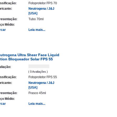
ssificação:
Fotoprotetor FPS 70
ricante:
Neutrogena / J&J
[USA]
resentação:
Tubo 70ml
ço Médio:
rcar
Leia mais...
utrogena Ultra Sheer Face Liquid
tion Bloqueador Solar FPS 55
liação:
( 0 Avaliações )
ssificação:
Fotoprotetor FPS 55
ricante:
Neutrogena / J&J
[USA]
resentação:
Frasco 45ml
ço Médio:
rcar
Leia mais...