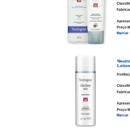
Classif
Fabrica
Apresen
Preço M
Marcar
Neutro
Lotion
Avaliaç
Classif
Fabrica
Apresen
Preço M
Marcar