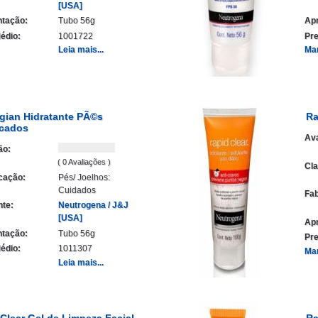
[USA]
tação:
Tubo 56g
Ap
édio:
1001722
Pre
Leia mais...
Ma
gian Hidratante PÃ©s
Ra
cados
Ava
ão:
( 0 Avaliações )
Cla
icação:
Pés/ Joelhos:
Cuidados
Fab
nte:
Neutrogena / J&J
[USA]
Ap
tação:
Tubo 56g
Pre
édio:
1011307
Ma
Leia mais...
Clear Gel de Limpeza Facial
Ra