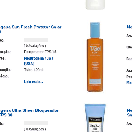
gena Sun Fresh Protetor Solar
Ne
5
Ava
ão:
( 0 Avaliações )
Cla
icação:
Fotoprotetor FPS 15
nte:
Neutrogena / J&J
Fab
[USA]
tação:
Tubo 120ml
Ap
édio:
Pre
Leia mais...
Ma
ogena Ultra Sheer Bloqueador
Ne
FPS 30
So
ão:
Ava
( 0 Avaliações )