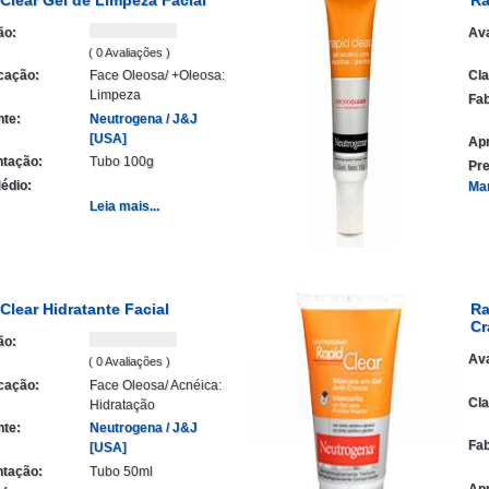
ão:
Ava
( 0 Avaliações )
icação:
Face Oleosa/ +Oleosa:
Cla
Limpeza
Fab
nte:
Neutrogena / J&J
[USA]
Ap
tação:
Tubo 100g
Pre
édio:
Ma
Leia mais...
Clear Hidratante Facial
Ra
Cr
ão:
Ava
( 0 Avaliações )
icação:
Face Oleosa/ Acnéica:
Cla
Hidratação
nte:
Neutrogena / J&J
Fab
[USA]
tação:
Tubo 50ml
Ap