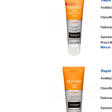
Avaliaç
Classif
Fabrica
Apresen
Preço M
Marcar
Rapid 
Avaliaç
Classif
Fabrica
Apresen