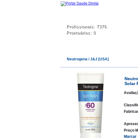
Profissionais: 7376
Prontuários: 0
Neutrogena / J&J [USA]
Neutr
Solar 
Avaliaç
Classif
Fabrica
Apresen
Preço M
Marcar