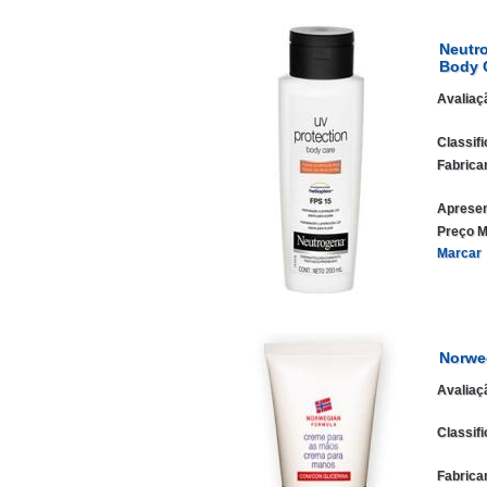
Neutr
Body 
Avaliaç
Classif
Fabrica
Apresen
Preço M
Marcar
Norwe
Avaliaç
Classif
Fabrica