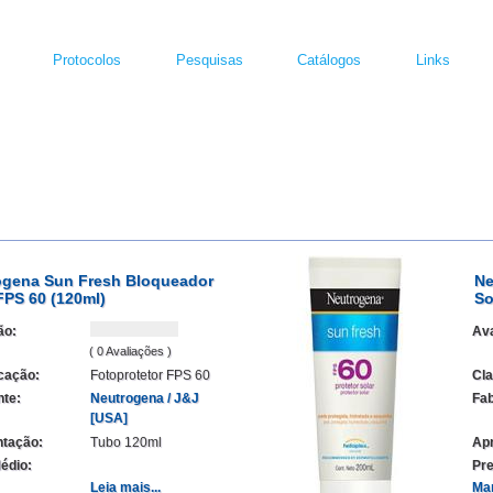
Protocolos
Pesquisas
Catálogos
Links
ogena Sun Fresh Bloqueador
Ne
FPS 60 (120ml)
So
ão:
Ava
( 0 Avaliações )
icação:
Fotoprotetor FPS 60
Cla
nte:
Neutrogena / J&J
Fab
[USA]
tação:
Tubo 120ml
Ap
édio:
Pre
Leia mais...
Ma