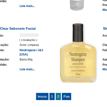
édio:
Pre
Leia mais...
Ma
Clear Sabonete Facial
Sh
ão:
Ava
( 1 Avaliações )
icação:
Acne: Limpeza
Cla
nte:
Neutrogena / J&J
Fab
[USA]
tação:
Barra 80g
Ap
édio:
Pre
Leia mais...
Ma
Inicio
1
2
Fim