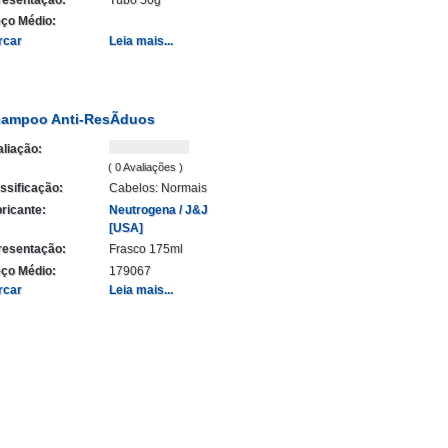
ço Médio:
rcar
Leia mais...
ampoo Anti-ResÃ­duos
liação:
( 0 Avaliações )
ssificação:
Cabelos: Normais
ricante:
Neutrogena / J&J
[USA]
resentação:
Frasco 175ml
ço Médio:
179067
rcar
Leia mais...