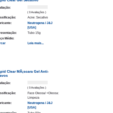
liação:
( 0 Avaliações )
ssificação:
Acne: Secativo
ricante:
Neutrogena / J&J
[USA]
resentação:
Tubo 15g
ço Médio:
rcar
Leia mais...
pid Clear MÃ¡scara Gel Anti-
avos
liação:
( 0 Avaliações )
ssificação:
Face Oleosa/ +Oleosa:
Limpeza
ricante:
Neutrogena / J&J
[USA]
resentação:
Tubo 50g