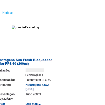
Notícias
utrogena Sun Fresh Bloqueador
lar FPS 60 (200ml)
liação:
( 0 Avaliações )
ssificação:
Fotoprotetor FPS 60
ricante:
Neutrogena / J&J
[USA]
resentação:
Tubo 200ml
ço Médio:
rcar
Leia mais...