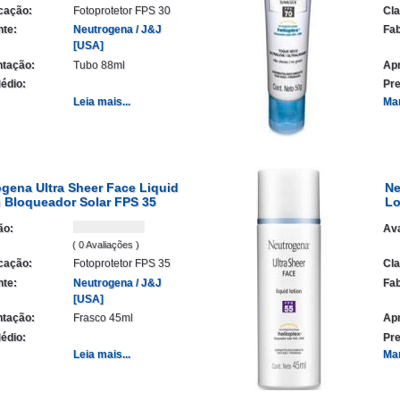
icação:
Fotoprotetor FPS 30
Cla
nte:
Neutrogena / J&J
Fab
[USA]
tação:
Tubo 88ml
Ap
édio:
Pre
Leia mais...
Ma
gena Ultra Sheer Face Liquid
Ne
 Bloqueador Solar FPS 35
Lo
ão:
Ava
( 0 Avaliações )
icação:
Fotoprotetor FPS 35
Cla
nte:
Neutrogena / J&J
Fab
[USA]
tação:
Frasco 45ml
Ap
édio:
Pre
Leia mais...
Ma