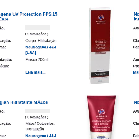
ogena UV Protection FPS 15
No
Care
In
ão:
Ava
( 0 Avaliações )
icação:
Corpo: Hidratação
Cla
nte:
Neutrogena / J&J
Fab
[USA]
tação:
Frasco 200ml
Ap
édio:
Pre
Leia mais...
Ma
gian Hidratante MÃ£os
No
ão:
Ava
( 0 Avaliações )
icação:
Mãos/ Cotovelos:
Cla
Hidratação
nte:
Neutrogena / J&J
Fab