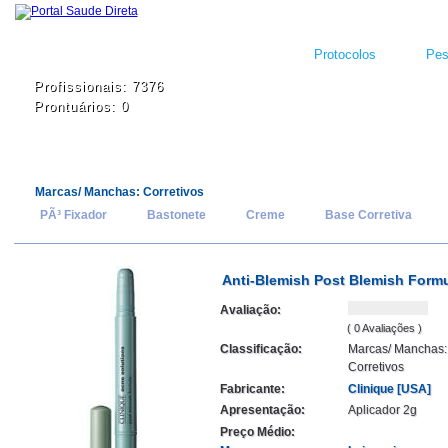
Protocolos
Pes
Profissionais: 7376
Prontuários: 0
Marcas/ Manchas: Corretivos
PÃ³ Fixador
Bastonete
Creme
Base Corretiva
Anti-Blemish Post Blemish Form
Avaliação:
( 0 Avaliações )
Classificação:
Marcas/ Manchas:
Corretivos
Fabricante:
Clinique [USA]
Apresentação:
Aplicador 2g
Preço Médio: