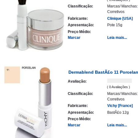
Classificação:
Marcas/ Manchas:
Corretivos
Fabricante:
Clinique [USA]
Apresentação:
Pote 15g
Preço Médio:
Marcar
Leia mais...
Dermablend BastÃ£o 11 Porcela
Avaliação:
( 0 Avaliações )
Classificação:
Marcas/ Manchas:
Corretivos
Fabricante:
Vichy [France]
Apresentação:
BastÃ£o 12g
Preço Médio:
Marcar
Leia mais...