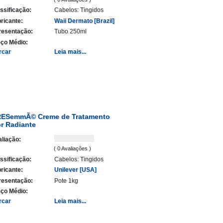
ssificação:
Cabelos: Tingidos
ricante:
Waii Dermato [Brazil]
resentação:
Tubo 250ml
ço Médio:
rcar
Leia mais...
ESemmÃ© Creme de Tratamento
r Radiante
liação:
( 0 Avaliações )
ssificação:
Cabelos: Tingidos
ricante:
Unilever [USA]
resentação:
Pote 1kg
ço Médio:
rcar
Leia mais...