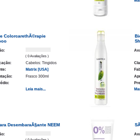
Ma
e ColorcarethÃ©rapie
Bi
poo
Sh
ão:
Ava
( 0 Avaliações )
icação:
Cabelos: Tingidos
Cla
nte:
Matrix [USA]
Fab
tação:
Frasco 300ml
Ap
édio:
Pre
Leia mais...
Ma
ara DesembaraÃ§ante NEEM
SÃ
ão:
Ava
( 0 Avaliações )