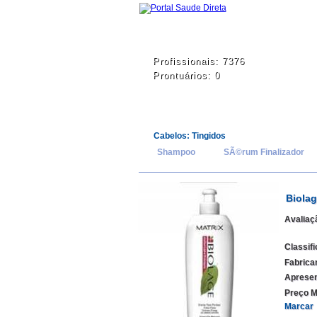
Profissionais: 7376
Prontuários: 0
Cabelos: Tingidos
Shampoo
SÃ©rum Finalizador
Biolag
Avaliaç
Classif
Fabrica
Apresen
Preço M
Marcar