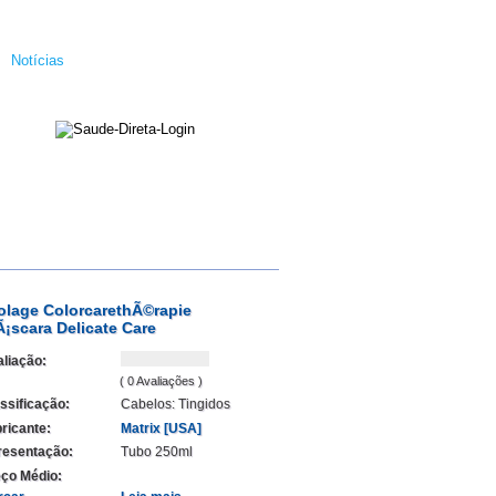
Notícias
olage ColorcarethÃ©rapie
¡scara Delicate Care
liação:
( 0 Avaliações )
ssificação:
Cabelos: Tingidos
ricante:
Matrix [USA]
resentação:
Tubo 250ml
ço Médio: