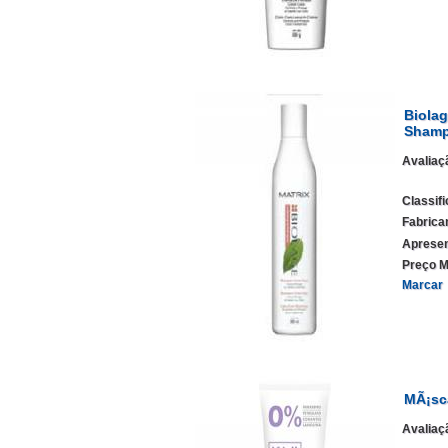
Biolag
Sham
Avaliaç
Classif
Fabrica
Apresen
Preço M
Marcar
MÃ¡sc
Avaliaç