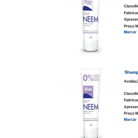
Classif
Fabrica
Apresen
Preço M
Marcar
Shamp
Avaliaç
Classif
Fabrica
Apresen
Preço M
Marcar