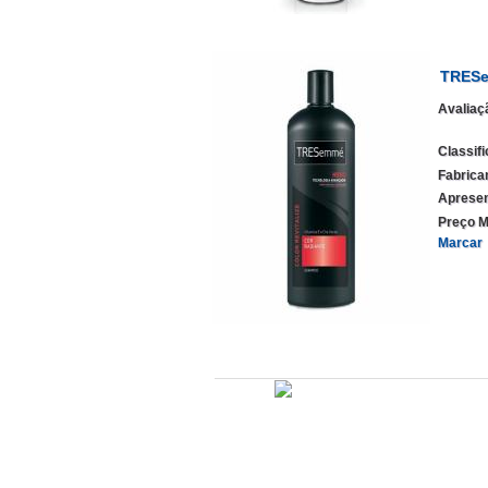
TRESe
Avaliaç
Classif
Fabrica
Apresen
Preço M
Marcar
Administração
Editorial
Legislação
Relat