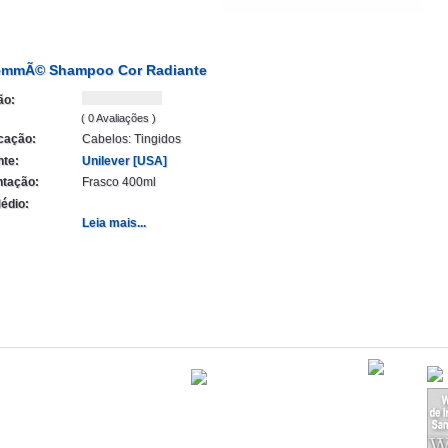
mmÃ© Shampoo Cor Radiante
ão:
( 0 Avaliações )
icação:
Cabelos: Tingidos
nte:
Unilever [USA]
tação:
Frasco 400ml
édio:
Leia mais...
Atualizado em
órios
14/09/2020