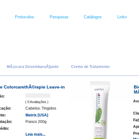
Protocolos
Pesquisas
Catálogos
Links
MÃ¡scara DesembaraÃ§ante
Creme de Tratamento
e ColorcarethÃ©rapie Leave-in
Bi
MÃ
ão:
Ava
( 0 Avaliações )
icação:
Cabelos: Tingidos
Cla
nte:
Matrix [USA]
Fab
tação:
Frasco 200g
Ap
édio:
Pre
Leia mais...