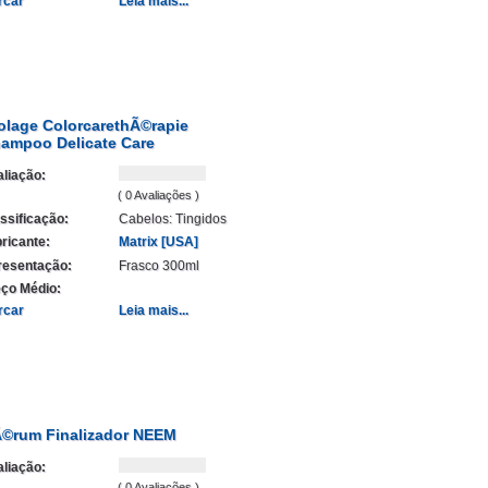
rcar
Leia mais...
olage ColorcarethÃ©rapie
ampoo Delicate Care
liação:
( 0 Avaliações )
ssificação:
Cabelos: Tingidos
ricante:
Matrix [USA]
resentação:
Frasco 300ml
ço Médio:
rcar
Leia mais...
©rum Finalizador NEEM
liação:
( 0 Avaliações )