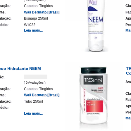
icação:
Cabelos: Tingidos
Cla
nte:
Waii Dermato [Brazil]
Fab
tação:
Bisnaga 250ml
Ap
édio:
W1022
Pre
Leia mais...
Ma
oo Hidratante NEEM
TR
Co
ão:
Ava
( 0 Avaliações )
icação:
Cabelos: Tingidos
Cla
nte:
Waii Dermato [Brazil]
Fab
tação:
Tubo 250ml
Ap
édio:
Pre
Leia mais...
Ma