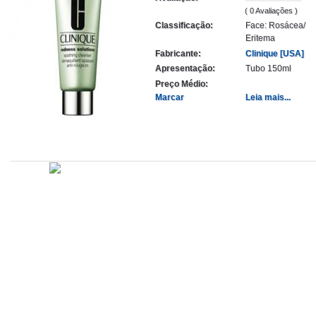
( 0 Avaliações )
Classificação:
Face: Rosácea/
Eritema
Fabricante:
Clinique [USA]
Apresentação:
Tubo 150ml
Preço Médio:
Marcar
Leia mais...
Atualizado em
Administração
Editorial
Legislação
Relatórios
14/09/2020