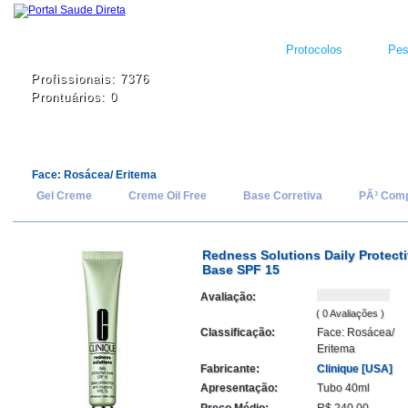
Protocolos
Pes
Profissionais: 7376
Prontuários: 0
Face: Rosácea/ Eritema
Gel Creme
Creme Oil Free
Base Corretiva
PÃ³ Com
Redness Solutions Daily Protect
Base SPF 15
Avaliação:
( 0 Avaliações )
Classificação:
Face: Rosácea/
Eritema
Fabricante:
Clinique [USA]
Apresentação:
Tubo 40ml
Preço Médio:
R$ 240,00