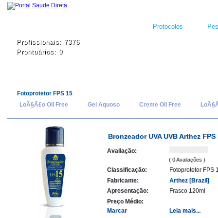
Protocolos
Pes
Profissionais: 7376
Prontuários: 0
Fotoprotetor FPS 15
LoÃ§Ã£o Oil Free
Gel Aquoso
Creme Oil Free
LoÃ§
Bronzeador UVA UVB Arthez FPS 
Avaliação:
( 0 Avaliações )
Classificação:
Fotoprotetor FPS 
Fabricante:
Arthez [Brazil]
Apresentação:
Frasco 120ml
Preço Médio:
Marcar
Leia mais...