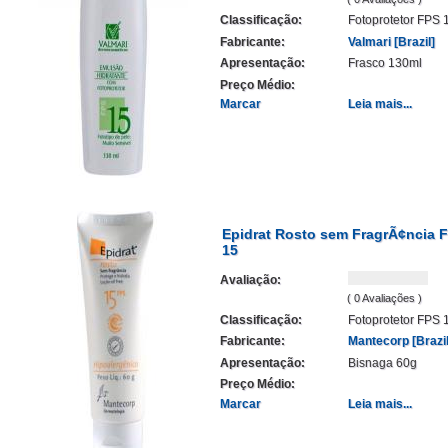
Classificação:
Fotoprotetor FPS 
Fabricante:
Valmari [Brazil]
Apresentação:
Frasco 130ml
Preço Médio:
Marcar
Leia mais...
Epidrat Rosto sem FragrÃ¢ncia 
15
Avaliação:
( 0 Avaliações )
Classificação:
Fotoprotetor FPS 
Fabricante:
Mantecorp [Brazil
Apresentação:
Bisnaga 60g
Preço Médio:
Marcar
Leia mais...