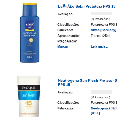
LoÃ§Ã£o Solar Protetora FPS 15
Avaliação:
( 0 Avaliações )
Classificação:
Fotoprotetor FPS 
Fabricante:
Nivea [Germany]
Apresentação:
Frasco 125ml
Preço Médio:
Marcar
Leia mais...
Neutrogena Sun Fresh Protetor S
FPS 15
Avaliação:
( 0 Avaliações )
Classificação:
Fotoprotetor FPS 
Fabricante:
Neutrogena / J&J
[USA]