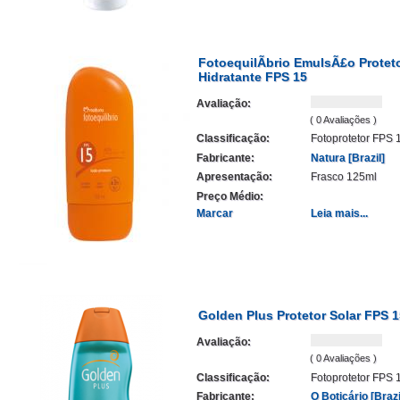
FotoequilÃ­brio EmulsÃ£o Protet
Hidratante FPS 15
Avaliação:
( 0 Avaliações )
Classificação:
Fotoprotetor FPS 
Fabricante:
Natura [Brazil]
Apresentação:
Frasco 125ml
Preço Médio:
Marcar
Leia mais...
Golden Plus Protetor Solar FPS 1
Avaliação:
( 0 Avaliações )
Classificação:
Fotoprotetor FPS 
Fabricante:
O Boticário [Brazi