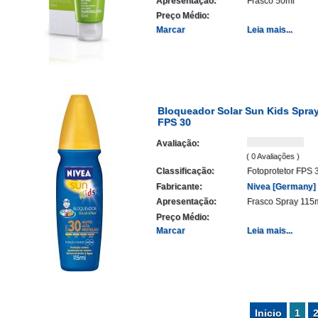
Apresentação:
Frasco 50ml
Preço Médio:
Marcar
Leia mais...
Bloqueador Solar Sun Kids Spra
FPS 30
Avaliação:
( 0 Avaliações )
Classificação:
Fotoprotetor FPS 
Fabricante:
Nivea [Germany]
Apresentação:
Frasco Spray 115
Preço Médio:
Marcar
Leia mais...
Inicio
1