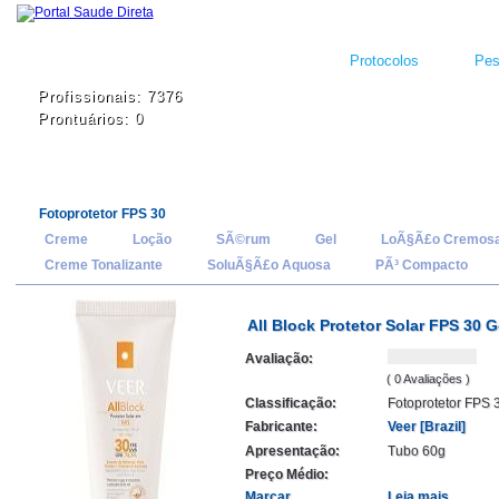
Protocolos
Pes
Profissionais: 7376
Prontuários: 0
Fotoprotetor FPS 30
Creme
Loção
SÃ©rum
Gel
LoÃ§Ã£o Cremos
Creme Tonalizante
SoluÃ§Ã£o Aquosa
PÃ³ Compacto
All Block Protetor Solar FPS 30 G
Avaliação:
( 0 Avaliações )
Classificação:
Fotoprotetor FPS 
Fabricante:
Veer [Brazil]
Apresentação:
Tubo 60g
Preço Médio:
Marcar
Leia mais...