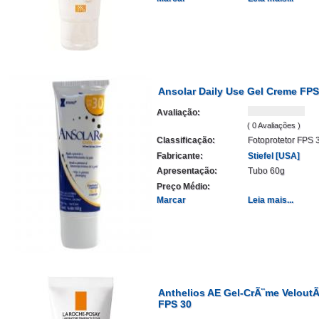
Ansolar Daily Use Gel Creme FPS
Avaliação:
( 0 Avaliações )
Classificação:
Fotoprotetor FPS 
Fabricante:
Stiefel [USA]
Apresentação:
Tubo 60g
Preço Médio:
Marcar
Leia mais...
Anthelios AE Gel-CrÃ¨me Velout
FPS 30