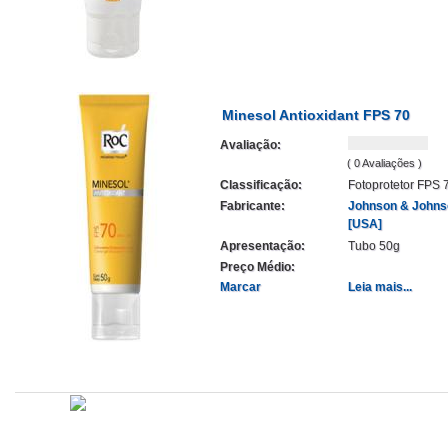
Minesol Antioxidant FPS 70
Avaliação:
( 0 Avaliações )
Classificação:
Fotoprotetor FPS 
Fabricante:
Johnson & Johns
[USA]
Apresentação:
Tubo 50g
Preço Médio:
Marcar
Leia mais...
Atualizado em
Administração
Editorial
Legislação
Relatórios
14/09/2020