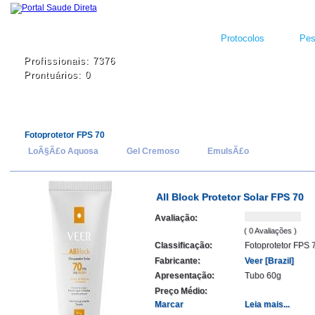
Protocolos
Pes
Profissionais: 7376
Prontuários: 0
Fotoprotetor FPS 70
LoÃ§Ã£o Aquosa
Gel Cremoso
EmulsÃ£o
All Block Protetor Solar FPS 70
Avaliação:
( 0 Avaliações )
Classificação:
Fotoprotetor FPS 
Fabricante:
Veer [Brazil]
Apresentação:
Tubo 60g
Preço Médio:
Marcar
Leia mais...