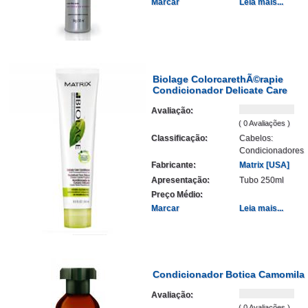
Marcar
Leia mais...
Biolage ColorcarethÃ©rapie
Condicionador Delicate Care
Avaliação:
( 0 Avaliações )
Classificação:
Cabelos:
Condicionadores
Fabricante:
Matrix [USA]
Apresentação:
Tubo 250ml
Preço Médio:
Marcar
Leia mais...
Condicionador Botica Camomila
Avaliação:
( 0 Avaliações )