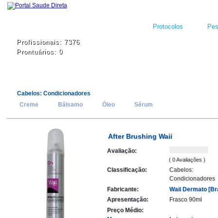
Protocolos
Pes
Profissionais: 7376
Prontuários: 0
Cabelos: Condicionadores
Creme
Bálsamo
Óleo
Sérum
After Brushing Waii
Avaliação:
( 0 Avaliações )
Classificação:
Cabelos:
Condicionadores
Fabricante:
Waii Dermato [Bra
Apresentação:
Frasco 90ml
Preço Médio: