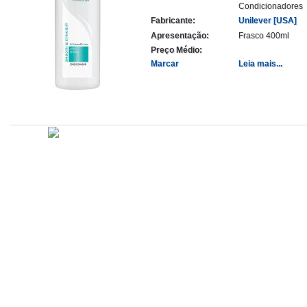
Condicionadores
Fabricante:
Unilever [USA]
Apresentação:
Frasco 400ml
Preço Médio:
Marcar
Leia mais...
Atualizado em
Administração
Editorial
Legislação
Relatórios
14/09/2020