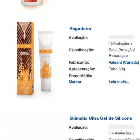
Regederm
Avaliação:
( 0 Avaliações )
Classificação:
Pele: Proteção/
Reparação
Fabricante:
Valeant [Canada]
Apresentação:
Tubo 30g
Preço Médio:
Marcar
Leia mais...
Skimatix Ultra Gel de Silicone
Avaliação:
( 39 Avaliações )
Classificação:
Cicatrizes/ Quelói