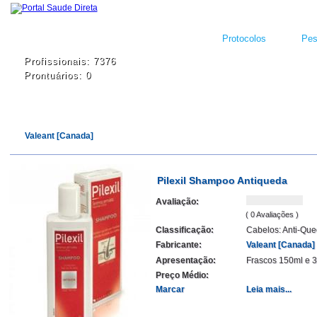
Protocolos
Pes
Profissionais: 7376
Prontuários: 0
Valeant [Canada]
Pilexil Shampoo Antiqueda
Avaliação:
( 0 Avaliações )
Classificação:
Cabelos: Anti-Qu
Fabricante:
Valeant [Canada]
Apresentação:
Frascos 150ml e 
Preço Médio:
Marcar
Leia mais...