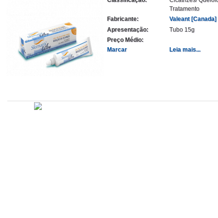
Tratamento
Fabricante:
Valeant [Canada]
Apresentação:
Tubo 15g
Preço Médio:
Marcar
Leia mais...
Atualizado em
Administração
Editorial
Legislação
Relatórios
14/09/2020