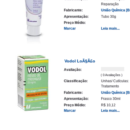
Reparação
Fabricante:
União Química [Br
Apresentação:
Tubo 30g
Preço Médio:
Marcar
Leia mais...
Vodol LoÃ§Ã£o
Avaliação:
( 0 Avaliações )
Classificação:
Unhas/ Cutículas:
Tratamento
Fabricante:
União Química [Br
Apresentação:
Frasco 30ml
Preço Médio:
R$ 10,12
Marcar
Leia mais...