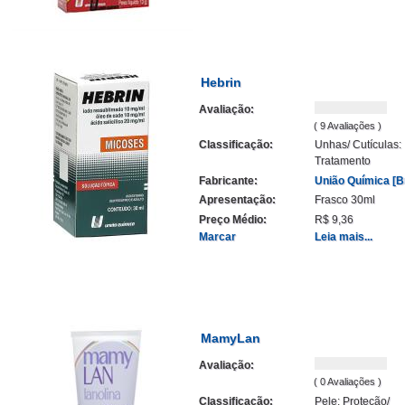
Hebrin
Avaliação:
( 9 Avaliações )
Classificação:
Unhas/ Cutículas:
Tratamento
Fabricante:
União Química [Br
Apresentação:
Frasco 30ml
Preço Médio:
R$ 9,36
Marcar
Leia mais...
MamyLan
Avaliação:
( 0 Avaliações )
Classificação:
Pele: Proteção/