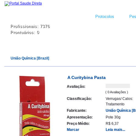
Protocolos
Pes
Profissionais: 7376
Prontuários: 0
União Química [Brazil]
A Curitybina Pasta
Avaliação:
( 0 Avaliações )
Classificação:
Verrugas/ Calos:
Tratamento
Fabricante:
União Química [Br
Apresentação:
Pote 30g
Preço Médio:
R$ 6,37
Marcar
Leia mais...