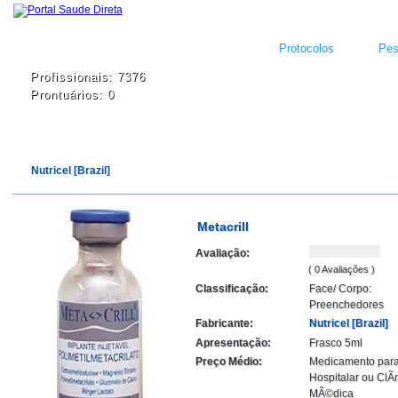
Protocolos
Pes
Profissionais: 7376
Prontuários: 0
Nutricel [Brazil]
Metacrill
Avaliação:
( 0 Avaliações )
Classificação:
Face/ Corpo:
Preenchedores
Fabricante:
Nutricel [Brazil]
Apresentação:
Frasco 5ml
Preço Médio:
Medicamento par
Hospitalar ou ClÃ­
MÃ©dica