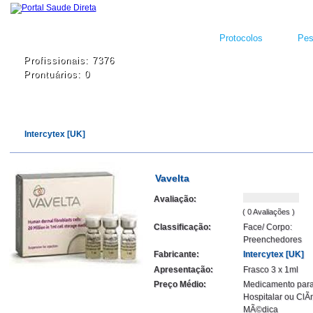
Protocolos
Pes
Profissionais: 7376
Prontuários: 0
Intercytex [UK]
Vavelta
Avaliação:
( 0 Avaliações )
Classificação:
Face/ Corpo:
Preenchedores
Fabricante:
Intercytex [UK]
Apresentação:
Frasco 3 x 1ml
Preço Médio:
Medicamento par
Hospitalar ou ClÃ­
MÃ©dica