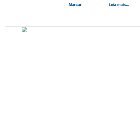
Marcar
Leia mais...
Atualizado em
Administração
Editorial
Legislação
Relatórios
14/09/2020