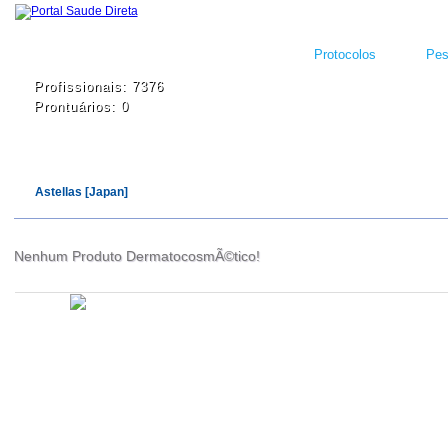
Protocolos
Pes
Profissionais: 7376
Prontuários: 0
Astellas [Japan]
Nenhum Produto DermatocosmÃ©tico!
Atualizado em
Administração
Editorial
Legislação
Relatórios
14/09/2020