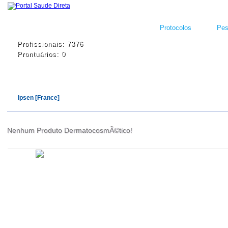
Protocolos
Pes
Profissionais: 7376
Prontuários: 0
Ipsen [France]
Nenhum Produto DermatocosmÃ©tico!
Atualizado em
Administração
Editorial
Legislação
Relatórios
14/09/2020