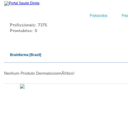
Protocolos
Pes
Profissionais: 7376
Prontuários: 0
Brainfarma [Brazil]
Nenhum Produto DermatocosmÃ©tico!
Atualizado em
Administração
Editorial
Legislação
Relatórios
14/09/2020