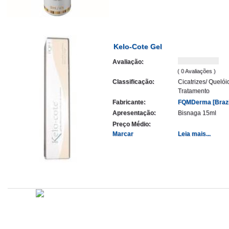
Kelo-Cote Gel
Avaliação:
( 0 Avaliações )
Classificação:
Cicatrizes/ Quelói
Tratamento
Fabricante:
FQMDerma [Brazi
Apresentação:
Bisnaga 15ml
Preço Médio:
Marcar
Leia mais...
Atualizado em
Administração
Editorial
Legislação
Relatórios
14/09/2020