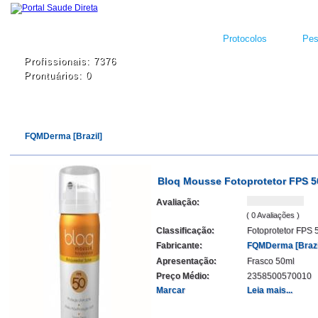
Protocolos
Pes
Profissionais: 7376
Prontuários: 0
FQMDerma [Brazil]
Bloq Mousse Fotoprotetor FPS 5
Avaliação:
( 0 Avaliações )
Classificação:
Fotoprotetor FPS 
Fabricante:
FQMDerma [Brazi
Apresentação:
Frasco 50ml
Preço Médio:
2358500570010
Marcar
Leia mais...