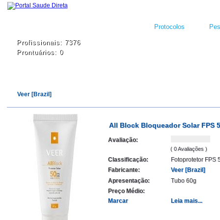
Protocolos
Pes
Profissionais: 7376
Prontuários: 0
Veer [Brazil]
All Block Bloqueador Solar FPS 
Avaliação:
( 0 Avaliações )
Classificação:
Fotoprotetor FPS 
Fabricante:
Veer [Brazil]
Apresentação:
Tubo 60g
Preço Médio:
Marcar
Leia mais...