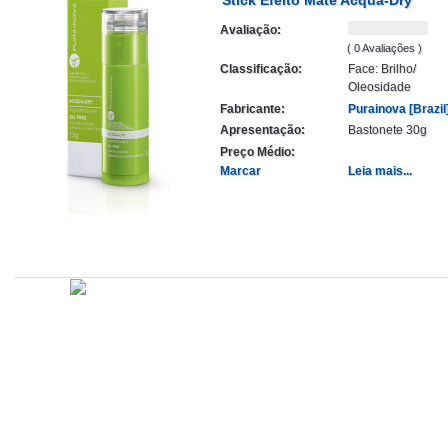
Avaliação:
( 0 Avaliações )
Classificação:
Face: Brilho/
Oleosidade
Fabricante:
Purainova [Brazil
Apresentação:
Bastonete 30g
Preço Médio:
Marcar
Leia mais...
Atualizado em
Administração
Editorial
Legislação
Relatórios
14/09/2020