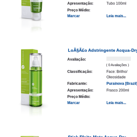
Apresentação:
Tubo 100ml
Preço Médio:
Marcar
Leia mais...
LoÃ§Ã£o Adstringente Acqua-Dr
Avaliação:
( 0 Avaliações )
Classificação:
Face: Brilho/
Oleosidade
Fabricante:
Purainova [Brazil
Apresentação:
Frasco 200ml
Preço Médio:
Marcar
Leia mais...
Stick Efeito Mate Acqua-Dry