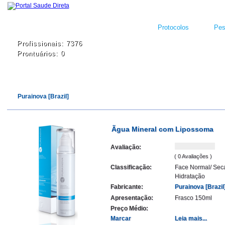
Protocolos
Pes
Profissionais: 7376
Prontuários: 0
Purainova [Brazil]
Ãgua Mineral com Lipossoma
Avaliação:
( 0 Avaliações )
Classificação:
Face Normal/ Sec
Hidratação
Fabricante:
Purainova [Brazil
Apresentação:
Frasco 150ml
Preço Médio:
Marcar
Leia mais...