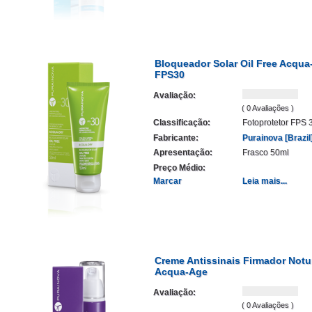
Bloqueador Solar Oil Free Acqua
FPS30
Avaliação:
( 0 Avaliações )
Classificação:
Fotoprotetor FPS 
Fabricante:
Purainova [Brazil
Apresentação:
Frasco 50ml
Preço Médio:
Marcar
Leia mais...
Creme Antissinais Firmador Not
Acqua-Age
Avaliação:
( 0 Avaliações )