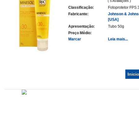
( 5 Avaliações )
Classificação:
Fotoprotetor FPS 
Fabricante:
Johnson & Johns
[USA]
Apresentação:
Tubo 50g
Preço Médio:
Marcar
Leia mais...
Inici
Atualizado em
Administração
Editorial
Legislação
Relatórios
14/09/2020