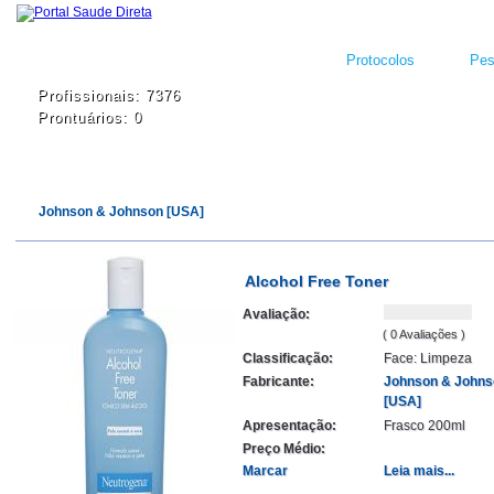
Protocolos
Pes
Profissionais: 7376
Prontuários: 0
Johnson & Johnson [USA]
Alcohol Free Toner
Avaliação:
( 0 Avaliações )
Classificação:
Face: Limpeza
Fabricante:
Johnson & Johns
[USA]
Apresentação:
Frasco 200ml
Preço Médio:
Marcar
Leia mais...