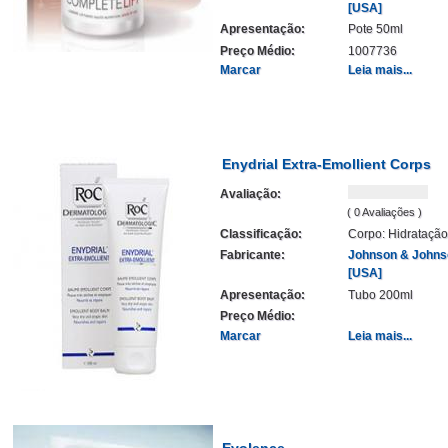
[USA]
Apresentação:
Pote 50ml
Preço Médio:
1007736
Marcar
Leia mais...
Enydrial Extra-Emollient Corps
Avaliação:
( 0 Avaliações )
Classificação:
Corpo: Hidratação
Fabricante:
Johnson & Johns
[USA]
Apresentação:
Tubo 200ml
Preço Médio:
Marcar
Leia mais...
Evolence