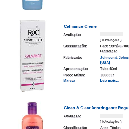
Calmance Creme
Avaliação:
( 0 Avaliações )
Classificação:
Face Sensível/ Infa
Hidratação
Fabricante:
Johnson & Johns
[USA]
Apresentação:
Tubo 40ml
Preço Médio:
1008327
Marcar
Leia mais...
Clean & Clear Adstringente Regu
Avaliação:
( 0 Avaliações )
Classificação:
Acne: Tônico