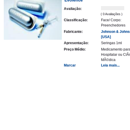
Avaliação:
( 0 Avaliações )
Classificação:
Face/ Corpo:
Preenchedores
Fabricante:
Johnson & Johns
[USA]
Apresentação:
Seringas 1ml
Preço Médio:
Medicamento par
Hospitalar ou ClÃ­
MÃ©dica
Marcar
Leia mais...