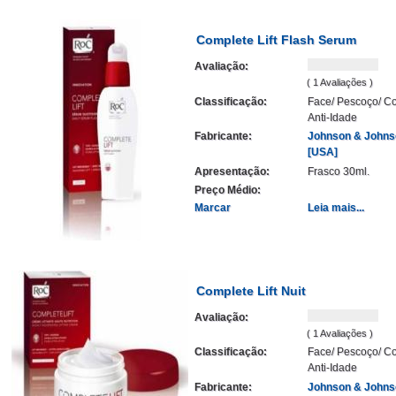
Complete Lift Flash Serum
Avaliação:
( 1 Avaliações )
Classificação:
Face/ Pescoço/ Co
Anti-Idade
Fabricante:
Johnson & Johns
[USA]
Apresentação:
Frasco 30ml.
Preço Médio:
Marcar
Leia mais...
Complete Lift Nuit
Avaliação:
( 1 Avaliações )
Classificação:
Face/ Pescoço/ Co
Anti-Idade
Fabricante:
Johnson & Johns