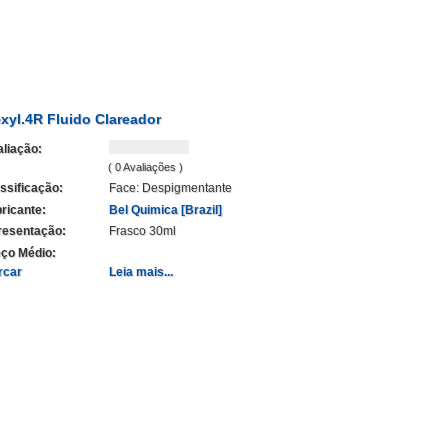
xyl.4R Fluido Clareador
liação:
( 0 Avaliações )
ssificação:
Face: Despigmentante
ricante:
Bel Quimica [Brazil]
resentação:
Frasco 30ml
ço Médio:
rcar
Leia mais...