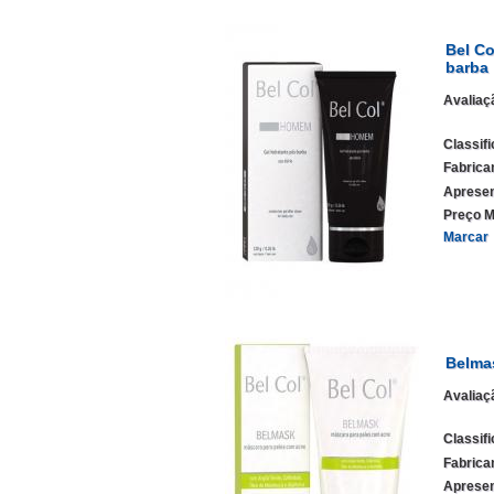
Bel Co
barba
Avaliaç
Classif
Fabrica
Apresen
Preço M
Marcar
Belma
Avaliaç
Classif
Fabrica
Apresen