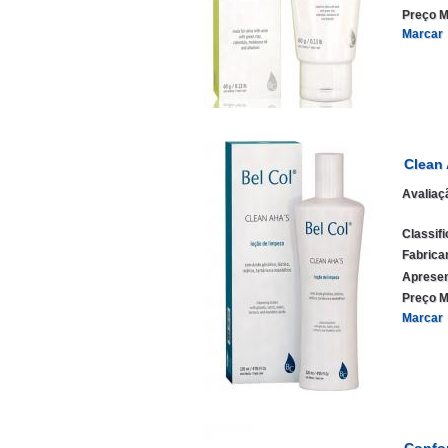
Preço M
Marcar
Clean
Avaliaç
Classif
Fabrica
Apresen
Preço M
Marcar
Confo