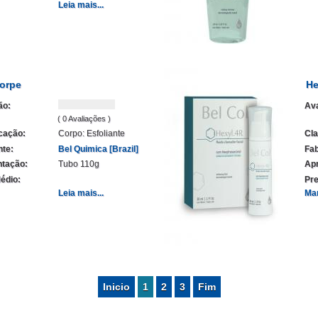
Leia mais...
corpe
He
ão:
Ava
( 0 Avaliações )
icação:
Corpo: Esfoliante
Cla
nte:
Bel Quimica [Brazil]
Fab
tação:
Tubo 110g
Ap
édio:
Pre
Leia mais...
Ma
Inicio
1
2
3
Fim