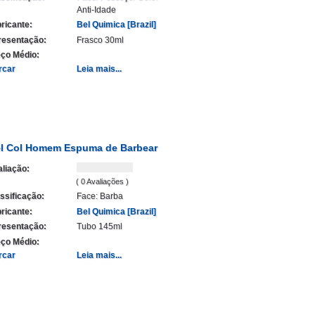
Anti-Idade
ricante:
Bel Quimica [Brazil]
resentação:
Frasco 30ml
ço Médio:
rcar
Leia mais...
l Col Homem Espuma de Barbear
liação:
( 0 Avaliações )
ssificação:
Face: Barba
ricante:
Bel Quimica [Brazil]
resentação:
Tubo 145ml
ço Médio:
rcar
Leia mais...