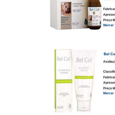
Fabrica
Apresen
Preço M
Marcar
Bel Co
Avaliaç
Classif
Fabrica
Apresen
Preço M
Marcar