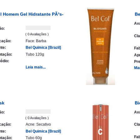
l Homem Gel Hidratante PÃ³s-
Be
Ava
ão:
( 0 Avaliações )
Cla
icação:
Face: Barba
nte:
Bel Quimica [Brazil]
Fab
tação:
Tubo 120g
Ap
édio:
Pre
Leia mais...
Ma
sk
Bi
ão:
Ava
( 0 Avaliações )
icação:
Acne: Secativo
Cla
nte:
Bel Quimica [Brazil]
Fab
tação:
Tubo 60g