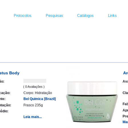
Protocolos
Pesquisas
Catálogos
Links
tetus Body
Ar
ão:
Ava
( 0 Avaliações )
icação:
Corpo: Hidratação
Cla
nte:
Bel Quimica [Brazil]
Fab
tação:
Frasco 235g
Ap
édio:
Pre
Leia mais...
Ma