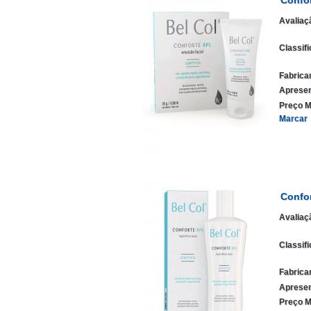
Avaliaç
Classif
Fabrica
Apresen
Preço M
Marcar
Confo
Avaliaç
Classif
Fabrica
Apresen
Preço M