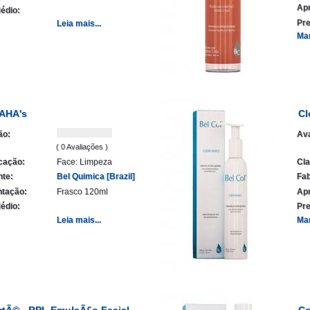
Ap
édio:
Pre
Leia mais...
Ma
 AHA's
Cl
ão:
Ava
( 0 Avaliações )
icação:
Face: Limpeza
Cla
nte:
Bel Quimica [Brazil]
Fab
tação:
Frasco 120ml
Ap
édio:
Pre
Leia mais...
Ma
rtÃ© - RPL EmulsÃ£o Facial
Co