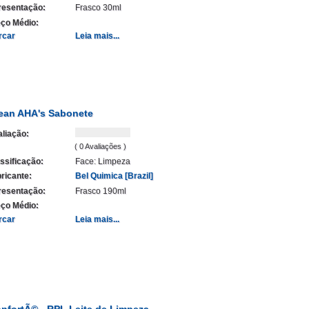
resentação:
Frasco 30ml
ço Médio:
rcar
Leia mais...
ean AHA's Sabonete
liação:
( 0 Avaliações )
ssificação:
Face: Limpeza
ricante:
Bel Quimica [Brazil]
resentação:
Frasco 190ml
ço Médio:
rcar
Leia mais...
nfortÃ© - RPL Leite de Limpeza