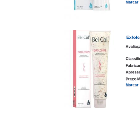
Marcar
Exfol
Avaliaç
Classif
Fabrica
Apresen
Preço M
Marcar