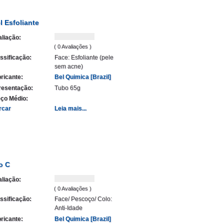
l Esfoliante
liação:
( 0 Avaliações )
ssificação:
Face: Esfoliante (pele
sem acne)
ricante:
Bel Quimica [Brazil]
resentação:
Tubo 65g
ço Médio:
rcar
Leia mais...
o C
liação:
( 0 Avaliações )
ssificação:
Face/ Pescoço/ Colo:
Anti-Idade
ricante:
Bel Quimica [Brazil]