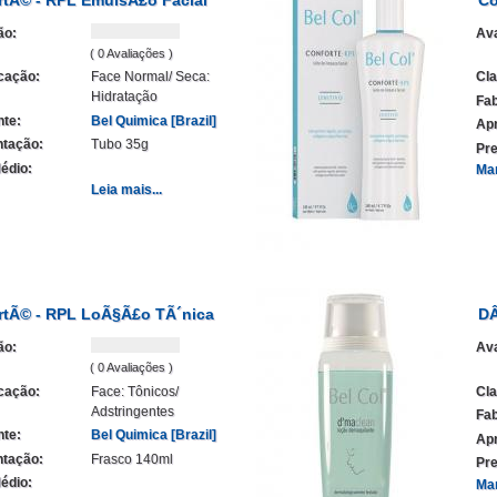
ão:
Ava
( 0 Avaliações )
icação:
Face Normal/ Seca:
Cla
Hidratação
Fab
nte:
Bel Quimica [Brazil]
Ap
tação:
Tubo 35g
Pre
édio:
Ma
Leia mais...
rtÃ© - RPL LoÃ§Ã£o TÃ´nica
DÂ
ão:
Ava
( 0 Avaliações )
icação:
Face: Tônicos/
Cla
Adstringentes
Fab
nte:
Bel Quimica [Brazil]
Ap
tação:
Frasco 140ml
Pre
édio:
Ma