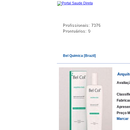
Profissionais: 7376
Prontuários: 0
Bel Quimica [Brazil]
Arqui
Avaliaç
Classif
Fabrica
Apresen
Preço M
Marcar