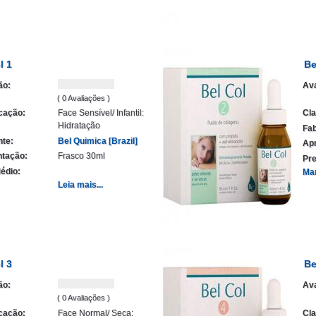
l 1
Be
ão:
Ava
( 0 Avaliações )
icação:
Face Sensível/ Infantil:
Cla
Hidratação
Fab
nte:
Bel Quimica [Brazil]
Ap
tação:
Frasco 30ml
Pre
édio:
Ma
Leia mais...
l 3
Be
ão:
Ava
( 0 Avaliações )
icação:
Face Normal/ Seca:
Cla