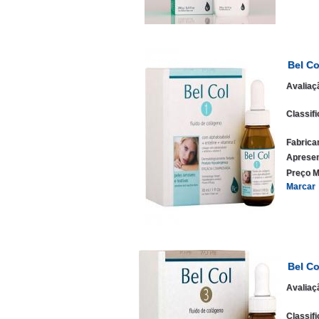
Bel Co
Avaliaç
Classif
Fabrica
Apresen
Preço M
Marcar
Bel Co
Avaliaç
Classif