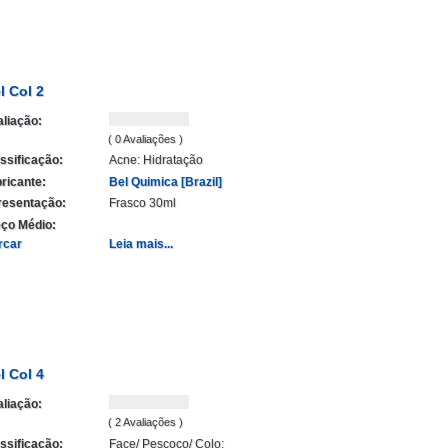
l Col 2
liação:
( 0 Avaliações )
ssificação:
Acne: Hidratação
ricante:
Bel Quimica [Brazil]
resentação:
Frasco 30ml
ço Médio:
rcar
Leia mais...
l Col 4
liação:
( 2 Avaliações )
ssificação:
Face/ Pescoço/ Colo: