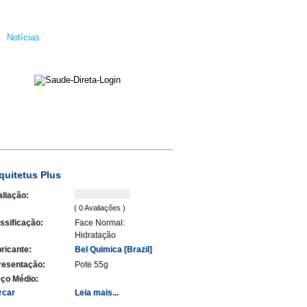
Notícias
quitetus Plus
liação:
( 0 Avaliações )
ssificação:
Face Normal:
Hidratação
ricante:
Bel Quimica [Brazil]
resentação:
Pote 55g
ço Médio:
rcar
Leia mais...