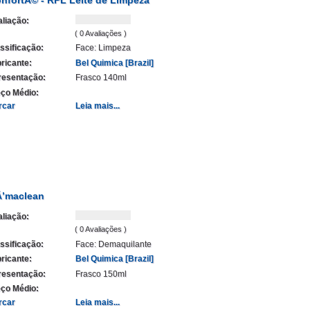
liação:
( 0 Avaliações )
ssificação:
Face: Limpeza
ricante:
Bel Quimica [Brazil]
resentação:
Frasco 140ml
ço Médio:
rcar
Leia mais...
’maclean
liação:
( 0 Avaliações )
ssificação:
Face: Demaquilante
ricante:
Bel Quimica [Brazil]
resentação:
Frasco 150ml
ço Médio:
rcar
Leia mais...