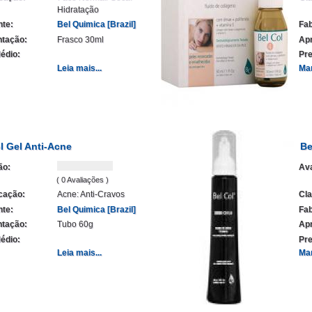
Hidratação
nte:
Bel Quimica [Brazil]
Fab
tação:
Frasco 30ml
Ap
édio:
Pre
Leia mais...
Ma
l Gel Anti-Acne
Be
ão:
Ava
( 0 Avaliações )
icação:
Acne: Anti-Cravos
Cla
nte:
Bel Quimica [Brazil]
Fab
tação:
Tubo 60g
Ap
édio:
Pre
Leia mais...
Ma